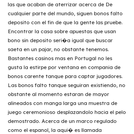
las que acaban de aterrizar acerca de De
cualquier parte del mundo, siguen bonos falto
deposito con el fin de que la gente las pruebe.
Encontrar la casa sobre apuestas que usan
bono sin deposito seri�a igual que buscar
saeta en un pajar, no obstante tenemos.
Bastantes casinos mas en Portugal no les
gusta la estirpe por ventana en compania de
bonos carente tanque para captar jugadores.
Las bonos falto tanque seguiran existiendo, no
obstante al momento estaran de mayor
alineados con manga larga una muestra de
juego ceremonioso desplazandolo hacia el pelo
demostrado. Acerca de un marco regulado
como el espanol, la aqui� es llamada