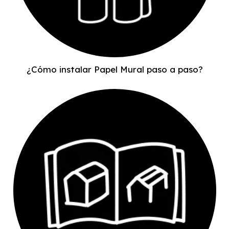
¿Cómo instalar Papel Mural paso a paso?