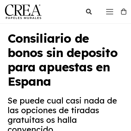
Consiliario de
bonos sin deposito
para apuestas en
Espana
Se puede cual casi nada de
las opciones de tiradas
gratuitas os halla
convencido