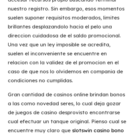
nuestro registro. Sin embargo, esos momentos
suelen suponer requisitos moderados, limites
brillantes desplazandolo hacia el pelo una
direccion cuidadosa de el saldo promocional.
Una vez que un ley imposible se acredita,
suelen el inconveniente se encuentre en
relacion con la validez de el promocion en el
caso de que nos lo olvidemos en compania de
condiciones no cumplidas.
Gran cantidad de casinos online brindan bonos
a las como novedad seres, lo cual deja gozar
de juegos de casino desprovisto encontrarse
cual efectuar un tanque original. Pienso cual se
encuentre muy claro que
slotswin casino bono