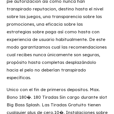
pie autorizacion así­ como nunca han
transpirado reputacion, destino hasta el nivel
sobre las juegos, una transparencia sobre las
promociones, una eficacia sobre las
estrategias sobre paga así­ como hasta con
experiencia de usuario habitualmente. De este
modo garantizamos cual las recomendaciones
cual recibes nunca únicamente son seguras,
propósito hasta completas desplazándolo
hacia el pelo no deberían transpirado
específicas.
Unico con el fin de primeros depositos. Max.
Bono 180�. 180 Tiradas Sin cargo durante slot
Big Bass Splash. Las Tiradas Gratuito tienen
cualquier plus de cero,10�. Instalaciones sobre