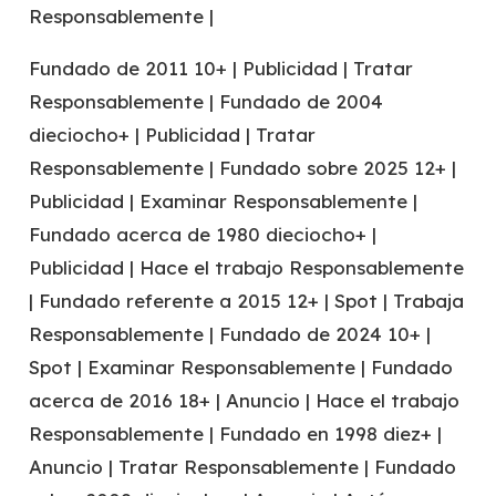
Responsablemente |
Fundado de 2011 10+ | Publicidad | Tratar
Responsablemente | Fundado de 2004
dieciocho+ | Publicidad | Tratar
Responsablemente | Fundado sobre 2025 12+ |
Publicidad | Examinar Responsablemente |
Fundado acerca de 1980 dieciocho+ |
Publicidad | Hace el trabajo Responsablemente
| Fundado referente a 2015 12+ | Spot | Trabaja
Responsablemente | Fundado de 2024 10+ |
Spot | Examinar Responsablemente | Fundado
acerca de 2016 18+ | Anuncio | Hace el trabajo
Responsablemente | Fundado en 1998 diez+ |
Anuncio | Tratar Responsablemente | Fundado