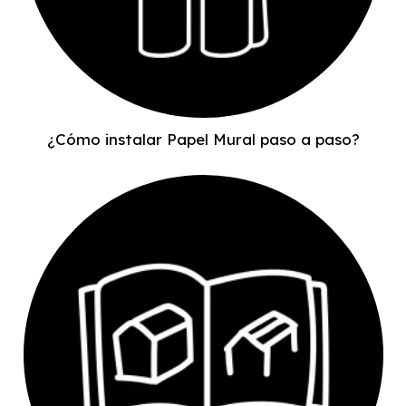
¿Cómo instalar Papel Mural paso a paso?