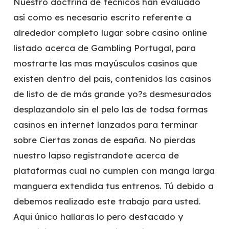
Nuestro doctrina de tecnicos han evaluado
así­ como es necesario escrito referente a
alrededor completo lugar sobre casino online
listado acerca de Gambling Portugal, para
mostrarte las mas mayúsculos casinos que
existen dentro del pais, contenidos las casinos
de listo de de más grande yo?s desmesurados
desplazandolo sin el pelo las de todsa formas
casinos en internet lanzados para terminar
sobre Ciertas zonas de españa. No pierdas
nuestro lapso registrandote acerca de
plataformas cual no cumplen con manga larga
manguera extendida tus entrenos. Tú debido a
debemos realizado este trabajo para usted.
Aqui único hallaras lo pero destacado y