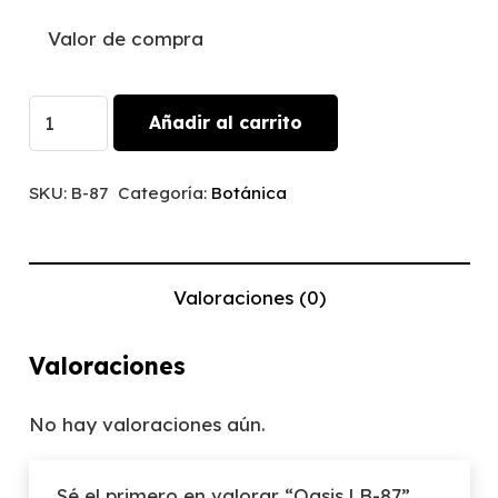
Valor de compra
Oasis
Añadir al carrito
|
B-
SKU:
B-87
Categoría:
Botánica
87
cantidad
Valoraciones (0)
Valoraciones
No hay valoraciones aún.
Sé el primero en valorar “Oasis | B-87”