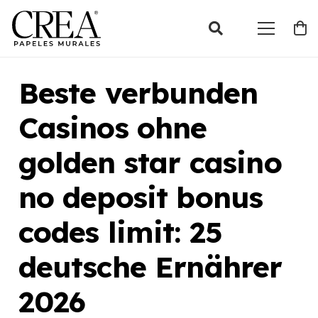
Beste verbunden
Casinos ohne
golden star casino
no deposit bonus
codes limit: 25
deutsche Ernährer
2026