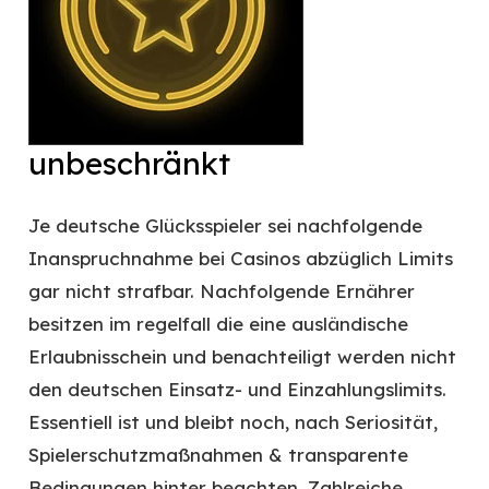
unbeschränkt
Je deutsche Glücksspieler sei nachfolgende
Inanspruchnahme bei Casinos abzüglich Limits
gar nicht strafbar. Nachfolgende Ernährer
besitzen im regelfall die eine ausländische
Erlaubnisschein und benachteiligt werden nicht
den deutschen Einsatz- und Einzahlungslimits.
Essentiell ist und bleibt noch, nach Seriosität,
Spielerschutzmaßnahmen & transparente
Bedingungen hinter beachten. Zahlreiche