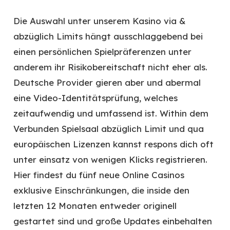
Die Auswahl unter unserem Kasino via &
abzüglich Limits hängt ausschlaggebend bei
einen persönlichen Spielpräferenzen unter
anderem ihr Risikobereitschaft nicht eher als.
Deutsche Provider gieren aber und abermal
eine Video-Identitätsprüfung, welches
zeitaufwendig und umfassend ist. Within dem
Verbunden Spielsaal abzüglich Limit und qua
europäischen Lizenzen kannst respons dich oft
unter einsatz von wenigen Klicks registrieren.
Hier findest du fünf neue Online Casinos
exklusive Einschränkungen, die inside den
letzten 12 Monaten entweder originell
gestartet sind und große Updates einbehalten