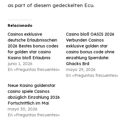
as part of diesem gedeckelten Ecu.
Relacionado
Casinos exklusive
Casino bloß OASIS 2026
deutsche Erlaubnisschein
Verbunden Casinos
2026 Bestes bonus codes
exklusive golden star
for golden star casino
casino bonus code ohne
Kasino bloß Erlaubnis
einzahlung Sperrdatei
junio 1, 2026
Ghacks Brd
En «Preguntas frecuentes»
mayo 29, 2026
En «Preguntas frecuentes»
Neue Kasino goldenstar
casino spiele Casinos
abzüglich Einzahlung 2026
Fortschrittlich im Mai
mayo 30, 2026
En «Preguntas frecuentes»