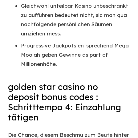
Gleichwohl unteilbar Kasino unbeschränkt
zu aufführen bedeutet nicht, sic man qua
nachfolgende persönlichen Säumen
umziehen mess.
Progressive Jackpots entsprechend Mega
Moolah geben Gewinne as part of
Millionenhöhe.
golden star casino no
deposit bonus codes :
Schritttempo 4: Einzahlung
tätigen
Die Chance, diesem Beschmu zum Beute hinter