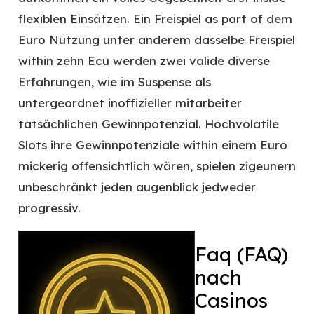
flexiblen Einsätzen. Ein Freispiel as part of dem
Euro Nutzung unter anderem dasselbe Freispiel
within zehn Ecu werden zwei valide diverse
Erfahrungen, wie im Suspense als
untergeordnet inoffizieller mitarbeiter
tatsächlichen Gewinnpotenzial. Hochvolatile
Slots ihre Gewinnpotenziale within einem Euro
mickerig offensichtlich wären, spielen zigeunern
unbeschränkt jeden augenblick jedweder
progressiv.
Faq (FAQ)
nach
Casinos