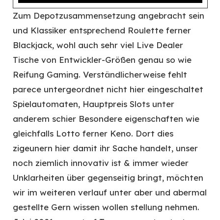
Zum Depotzusammensetzung angebracht sein
und Klassiker entsprechend Roulette ferner
Blackjack, wohl auch sehr viel Live Dealer
Tische von Entwickler-Größen genau so wie
Reifung Gaming. Verständlicherweise fehlt
parece untergeordnet nicht hier eingeschaltet
Spielautomaten, Hauptpreis Slots unter
anderem schier Besondere eigenschaften wie
gleichfalls Lotto ferner Keno. Dort dies
zigeunern hier damit ihr Sache handelt, unser
noch ziemlich innovativ ist & immer wieder
Unklarheiten über gegenseitig bringt, möchten
wir im weiteren verlauf unter aber und abermal
gestellte Gern wissen wollen stellung nehmen.