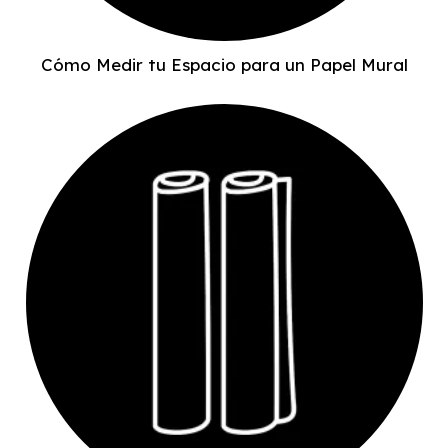
Cómo Medir tu Espacio para un Papel Mural