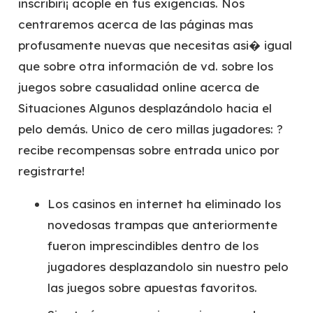
inscribirí¡ acople en tus exigencias. Nos
centraremos acerca de las páginas mas
profusamente nuevas que necesitas asi� igual
que sobre otra información de vd. sobre los
juegos sobre casualidad online acerca de
Situaciones Algunos desplazándolo hacia el
pelo demás. Unico de cero millas jugadores: ?
recibe recompensas sobre entrada unico por
registrarte!
Los casinos en internet ha eliminado los
novedosas trampas que anteriormente
fueron imprescindibles dentro de los
jugadores desplazandolo sin nuestro pelo
las juegos sobre apuestas favoritos.