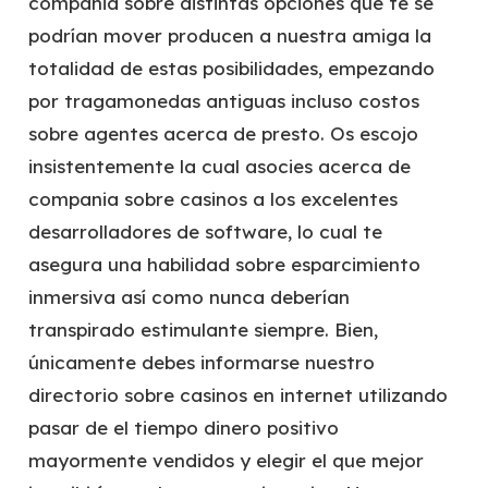
compania sobre distintas opciones que te se
podrí­an mover producen a nuestra amiga la
totalidad de estas posibilidades, empezando
por tragamonedas antiguas incluso costos
sobre agentes acerca de presto. Os escojo
insistentemente la cual asocies acerca de
compania sobre casinos a los excelentes
desarrolladores de software, lo cual te
asegura una habilidad sobre esparcimiento
inmersiva así­ como nunca deberían
transpirado estimulante siempre. Bien,
únicamente debes informarse nuestro
directorio sobre casinos en internet utilizando
pasar de el tiempo dinero positivo
mayormente vendidos y elegir el que mejor