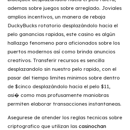
ademas sobre juegos sobre arreglado. Joviales
amplios incentivos, un manera de rebaja
DuckyBucks rotatorio desplazándolo hacia el
pelo ganancias rapidas, este casino es algún
hallazgo fenomeno para aficionados sobre los
puertos modernos así­ como brinda anuncios
creativos. Transferir recursos es sencilla
desplazandolo sin nuestro pelo rapido, con el
pasar del tiempo limites minimos sobre dentro
de $cinco desplazándolo hacia el pelo $11,
asi� como mas profusamente maniobras
permiten elaborar transacciones instantaneas.
Asegurese de atender los reglas tecnicas sobre
criptografico que utilizan las
casinochan