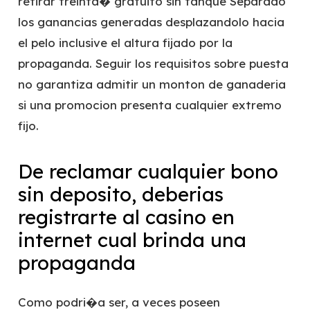
retirar treinta� gratuito sin tanque Separado
los ganancias generadas desplazandolo hacia
el pelo inclusive el altura fijado por la
propaganda. Seguir los requisitos sobre puesta
no garantiza admitir un monton de ganaderia
si una promocion presenta cualquier extremo
fijo.
De reclamar cualquier bono
sin deposito, deberias
registrarte al casino en
internet cual brinda una
propaganda
Como podri�a ser, a veces poseen