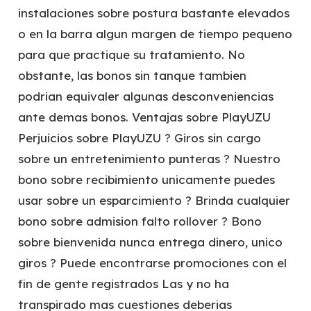
instalaciones sobre postura bastante elevados
o en la barra algun margen de tiempo pequeno
para que practique su tratamiento. No
obstante, las bonos sin tanque tambien
podrian equivaler algunas desconveniencias
ante demas bonos. Ventajas sobre PlayUZU
Perjuicios sobre PlayUZU ? Giros sin cargo
sobre un entretenimiento punteras ? Nuestro
bono sobre recibimiento unicamente puedes
usar sobre un esparcimiento ? Brinda cualquier
bono sobre admision falto rollover ? Bono
sobre bienvenida nunca entrega dinero, unico
giros ? Puede encontrarse promociones con el
fin de gente registrados Las y no ha
transpirado mas cuestiones deberias