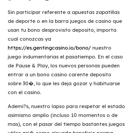
Sin participar referente a apuestas zapatillas
de deporte o en la barra juegos de casino que
usan tu bono desprovisto deposito, importa
cual conozcas ya
https://es.gentingcasino.io/bono/
nuestro
juego indumentarias el pasatiempo. En el caso
de Pause & Play, los nuevos personas pueden
entrar a un bono casino carente deposito
sobre 30�, lo que les deja gozar y habituarse
con el casino.
Ademi?s, nuestro lapso para respetar el estado
asimismo amplio (incluso 10 momentos o de
mas), con el pasar del tiempo bastantes juegos
utiles asi� como elevada beneficio norma.