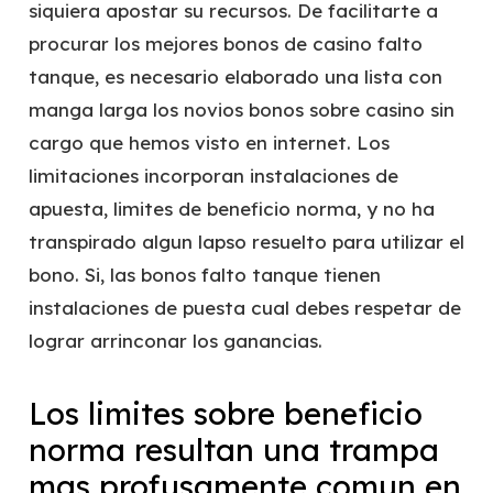
siquiera apostar su recursos. De facilitarte a
procurar los mejores bonos de casino falto
tanque, es necesario elaborado una lista con
manga larga los novios bonos sobre casino sin
cargo que hemos visto en internet. Los
limitaciones incorporan instalaciones de
apuesta, limites de beneficio norma, y no ha
transpirado algun lapso resuelto para utilizar el
bono. Si, las bonos falto tanque tienen
instalaciones de puesta cual debes respetar de
lograr arrinconar los ganancias.
Los limites sobre beneficio
norma resultan una trampa
mas profusamente comun en