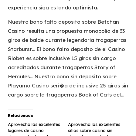
experiencia siga estando optimista.
Nuestro bono falto deposito sobre Betchan
Casino resulta una propuesta monopolio de 33
giros de balde durante legendaria tragaperras
Starburst… El bono falto deposito de el Casino
Riobet es sobre inclusive 15 giros sin cargo
acreditados durante tragaperras Story of
Hercules… Nuestro bono sin deposito sobre
Playamo Casino seri�a de inclusive 25 giros sin
cargo sobre la tragaperras Book of Cats del…
Relacionado
Aprovecha las excelentes
Aprovecha los excelentes
lugares de casino
sitios sobre casino sin