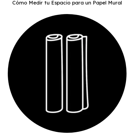
Cómo Medir tu Espacio para un Papel Mural