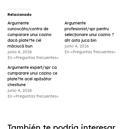
Relacionado
Argumente
Argumente
cunoscăto/contra de
profesionist/spr pentru
cumparare unui cazino
selecţionare unui cazino ?
dacă plate?te cel
ah! asta juca bin
măciucă bun
junio 4, 2026
junio 4, 2026
En «Preguntas frecuentes»
En «Preguntas frecuentes»
Argumente expert/spr ca
cumparare unui cazino ce
plate?te acel apăsător
chestiune
junio 4, 2026
En «Preguntas frecuentes»
También te podría interesar