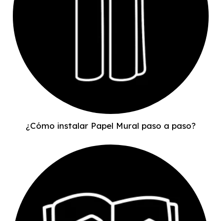
¿Cómo instalar Papel Mural paso a paso?