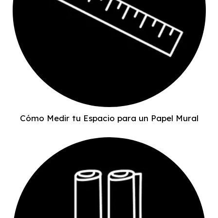
Cómo Medir tu Espacio para un Papel Mural