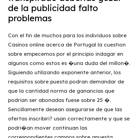
de la publicidad falto
problemas
Con el fin de muchos para los individuos sobre
Casinos online acerca de Portugal la cuestion
sobre empecemos por el principio indagar en
algunos como estos es �una duda del millon�.
Siguiendo utilizando exponente anterior, los
requisitos sobre puesta podran demandar de
que la cantidad norma de ganancias que
podrian ser abonadas fuese sobre 25 �.
Sencillamente desean asegurarse de que las
ofertas inscribiri? usan correctamente y que se
podri�an mover continuan las
correspondientes campos sobre apuesta.