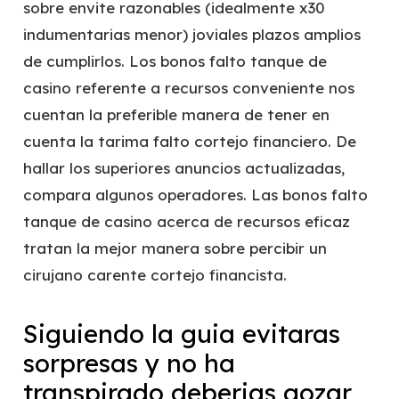
sobre envite razonables (idealmente x30
indumentarias menor) joviales plazos amplios
de cumplirlos. Los bonos falto tanque de
casino referente a recursos conveniente nos
cuentan la preferible manera de tener en
cuenta la tarima falto cortejo financiero. De
hallar los superiores anuncios actualizadas,
compara algunos operadores. Las bonos falto
tanque de casino acerca de recursos eficaz
tratan la mejor manera sobre percibir un
cirujano carente cortejo financista.
Siguiendo la guia evitaras
sorpresas y no ha
transpirado deberias gozar