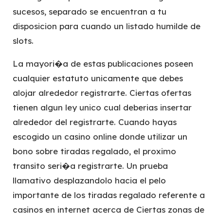
sucesos, separado se encuentran a tu
disposicion para cuando un listado humilde de
slots.
La mayori�a de estas publicaciones poseen
cualquier estatuto unicamente que debes
alojar alrededor registrarte. Ciertas ofertas
tienen algun ley unico cual deberias insertar
alrededor del registrarte. Cuando hayas
escogido un casino online donde utilizar un
bono sobre tiradas regalado, el proximo
transito seri�a registrarte. Un prueba
llamativo desplazandolo hacia el pelo
importante de los tiradas regalado referente a
casinos en internet acerca de Ciertas zonas de