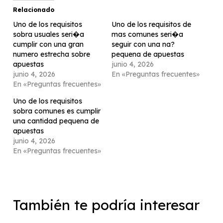
Relacionado
Uno de los requisitos
Uno de los requisitos de
sobra usuales seri�a
mas comunes seri�a
cumplir con una gran
seguir con una na?
numero estrecha sobre
pequena de apuestas
apuestas
junio 4, 2026
junio 4, 2026
En «Preguntas frecuentes»
En «Preguntas frecuentes»
Uno de los requisitos
sobra comunes es cumplir
una cantidad pequena de
apuestas
junio 4, 2026
En «Preguntas frecuentes»
También te podría interesar