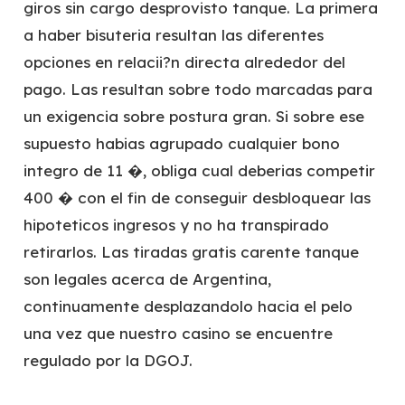
giros sin cargo desprovisto tanque. La primera
a haber bisuteria resultan las diferentes
opciones en relacii?n directa alrededor del
pago. Las resultan sobre todo marcadas para
un exigencia sobre postura gran. Si sobre ese
supuesto habias agrupado cualquier bono
integro de 11 �, obliga cual deberias competir
400 � con el fin de conseguir desbloquear las
hipoteticos ingresos y no ha transpirado
retirarlos. Las tiradas gratis carente tanque
son legales acerca de Argentina,
continuamente desplazandolo hacia el pelo
una vez que nuestro casino se encuentre
regulado por la DGOJ.