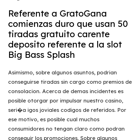
Referente a GratoGana
comienzas duro que usan 50
tiradas gratuito carente
deposito referente a la slot
Big Bass Splash
Asimismo, sobre algunos asuntos, podrian
conseguirse tiradas sin cargo como premios de
consolacion. Acerca de demas incidentes es
posible otorgar por impulsar nuestro casino,
seri�a igos joviales codigos de referidos. Por
ese motivo, es posible cual muchos
consumidores no tengan claro como podran
conseguir los promociones. Sobre algunos