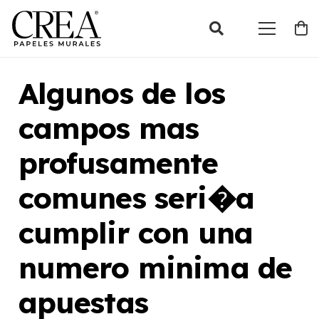
Algunos de los
campos mas
profusamente
comunes seri�a
cumplir con una
numero minima de
apuestas