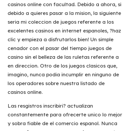
casinos online con facultad. Debido a ahora, si
debido a quieres pasar a la mision, la siguiente
seria mi coleccion de juegos referente a los
excelentes casinos en internet espanoles, ?haz
clic y empieza a disfrutarlos bien! Un simple
cenador con el pasar del tiempo juegos de
casino sin el belleza de las ruletas referente a
en direccion. Otro de los juegos clasicos que,
imagino, nunca podia incumplir en ninguno de
los operadores sobre nuestra listado de
casinos online.
Las resgistros inscribiri? actualizan
constantemente para ofrecerte unico lo mejor
y sobra fiable de el comercio espanol. Nunca