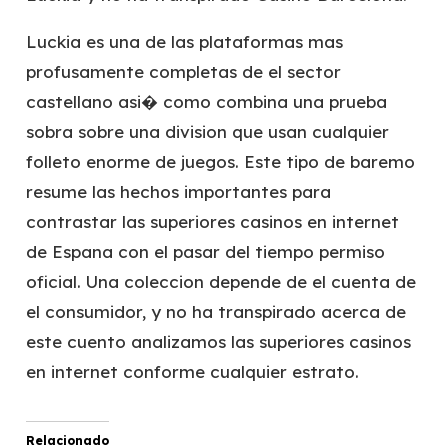
Luckia es una de las plataformas mas
profusamente completas de el sector
castellano asi� como combina una prueba
sobra sobre una division que usan cualquier
folleto enorme de juegos. Este tipo de baremo
resume las hechos importantes para
contrastar las superiores casinos en internet
de Espana con el pasar del tiempo permiso
oficial. Una coleccion depende de el cuenta de
el consumidor, y no ha transpirado acerca de
este cuento analizamos las superiores casinos
en internet conforme cualquier estrato.
Relacionado