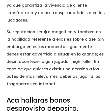
ya que garantiza la vivencia de cliente
satisfactoria y no ha transpirado fideliza en las
jugadores.
Su reputacion seri�a magnifico y tambien en
la habilidad referente a ellos es sobre clase. Sin
embargo en estos momentos igualmente
debes estar advertido a situar en lo grande; es
decir, acontecer algun jugador high roller. En
caso de que quieres existir una ocasion a los
botes de mas relevantes, deberias jugar a los
tragaperras en internet.
Aca hallaras bonos
desprovisto deposito,