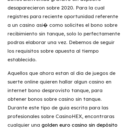
desaparecieron sobre 2020. Para la cual
registres para reciente oportunidad referente
a un casino asi� como solicites el bono sobre
recibimiento sin tanque, solo lo perfectamente
podras elaborar una vez. Debemos de seguir
los requisitos sobre apuesta al tiempo
establecido.
Aquellos que ahora estan al dia de juegos de
suerte online quieren hallar algun casino en
internet bono desprovisto tanque, para
obtener bonos sobre casino sin tanque.
Durante este tipo de guia escrita para las
profesionales sobre CasinoHEX, encontraras
cualquier una
golden euro casino sin depósito