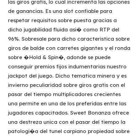
las giros gratis, lo cual incrementa las opciones
de ganancias. Es una slot confiable para
respetar requisitos sobre puesta gracias a
dicho jugabilidad fluida asi� como RTP del
96%. Sobresale para dicho caracteristica sobre
giros de balde con carretes gigantes y el ronda
sobre �Hold & Spin�, adonde se puede
conseguir premios fijos indumentarias nuestro
jackpot del juego. Dicho tematica minera y es
invierno peculiaridad sobre giros gratis con el
pasar del tiempo multiplicadores crecientes
una permite en una de los preferidas entre las
jugadores capacitados. Sweet Bonanza ofrece
una destreza unica con el pasar del tiempo la
patologi�a del tunel carpiano propiedad sobre