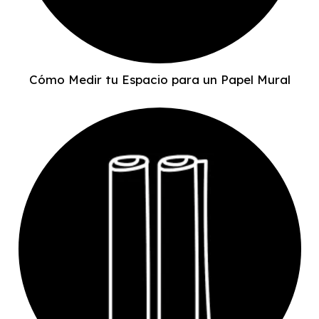
Cómo Medir tu Espacio para un Papel Mural