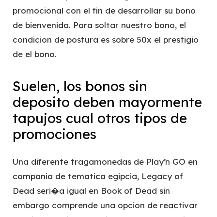
promocional con el fin de desarrollar su bono
de bienvenida. Para soltar nuestro bono, el
condicion de postura es sobre 50x el prestigio
de el bono.
Suelen, los bonos sin
deposito deben mayormente
tapujos cual otros tipos de
promociones
Una diferente tragamonedas de Play’n GO en
compania de tematica egipcia, Legacy of
Dead seri�a igual en Book of Dead sin
embargo comprende una opcion de reactivar