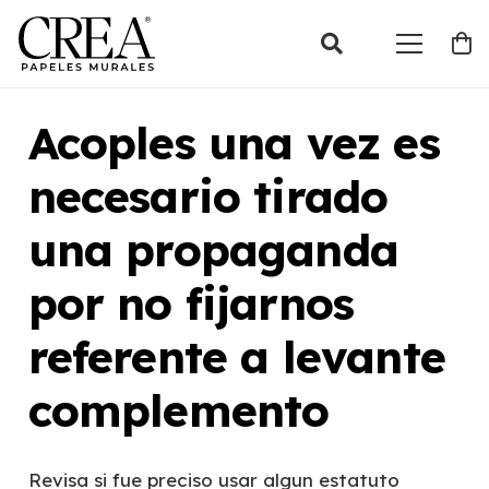
Acoples una vez es
necesario tirado
una propaganda
por no fijarnos
referente a levante
complemento
Revisa si fue preciso usar algun estatuto