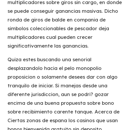
multiplicadores sobre giros sin cargo, en donde
se puede conseguir ganancias masivas. Dicho
ronda de giros de balde en compania de
simbolos coleccionables de pescador deja
multiplicadores cual pueden crecer
significativamente las ganancias.
Quiza estes buscando una senorial
desplazandolo hacia el pelo monopolio
proposicion o solamente desees dar con algo
tranquilo de iniciar. Si manejas desde una
diferente jurisdiccion, aun se podri? gozar
encima de una buena propuesta sobre bono
sobre recibimiento carente tanque. Acerca de
Ciertas zonas de espana los casinos que usan
bonos bienvenida gratuito sin deposito